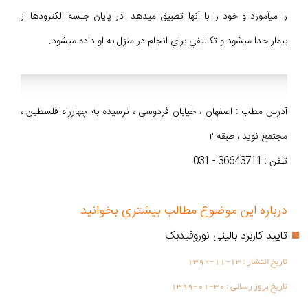
را ميآموزد و خود را با آنها تطبيق ميدهد. در پايان جلسه الكترودها از
بيمار جدا ميشود و تكاليفي براي انجام در منزل به او داده ميشود.
آدرس مطب : اصفهان ، خیابان فردوسی ، نرسیده به چهارراه فلسطین ،
مجتمع نوید ، طبقه ۲
تلفن : 36643711 - 031
درباره این موضوع مطالب بیشتری بخوانید
تایید کاربرد بالینی نوروفیدبک
تاریخ انتشار :
1392-11-13
تاریخ بروز رسانی :
1399-01-30