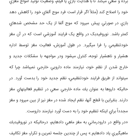
برده و سعي ميکند تا با هدايت بازي يا فيلم، وضعيت توليد امواج مغزي
خود را اصلاح کند (مثلاً اگر قرار است فرد موج آلفاي خود را کاهش دهد
بازي در صورتي پيش ميرود که موج آلفا از يک حد مشخص شدهاي
کمتر باشد. نوروفيدبک در واقع يک فرايند آموزشي است که در آن مغز
خودتنظيمي را فرا ميگيرد. در طول آموزش، فعاليت مغز توسط اداره
هشيار و ناهشيار توجه، كنترل ميشود ودر مواجهه با مشكلات جديد و
خارج شدن از نظم خود، نيازمند ماده دارويي خارجي نميباشد چرا كه
ميتواند از طريق فرايند خودتنظيمي، نظم جديد خود را بدست آورد. در
حالیکه داروها به عنوان يك ماده خارجي سعي در تنظيم فعاليتهاي مغز
دارند. بنابراين با قطع آنها، نظم ايجاد شده در مغز نيز از بين ميرود و مغز
مجدداً براي اينكه تنظيم خود را به دست آورد نيازمند داروست.
«در واقع در دارودرماني به مغز ماهي دادهايم، درحاليكه در نوروفيدبك
ماهيگيري ياد دادهايم.» پس از چندين جلسه تمرين و تكرار، مغز تكاليف