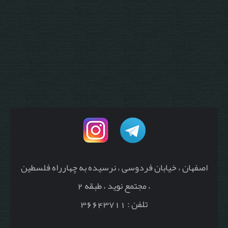
اصفهان ، خیابان فردوسی ، نرسیده به چهارراه فلسطین
، مجتمع نوید ، طبقه 2
تلفن : 36643711