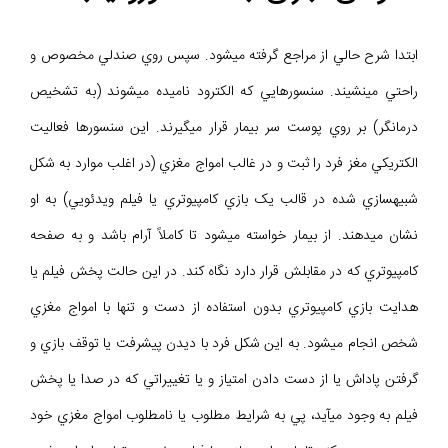
ابتدا شرح حالي از مراجع گرفته ميشود. سپس روي صندلي مخصوص و
راحتي مينشيند. سنسورهايي كه الكترود ناميده ميشوند (به تشخيص
درمانگر) بر روي پوست سر بيمار قرار ميگيرند. اين سنسورها فعاليت
الکتريکي مغز فرد را ثبت و در غالب امواج مغزي (در اغلب موارد به شکل
شبيهسازي شده در قالب يک بازي کامپيوتري يا فيلم ويدئويي) به او
نشان ميدهند. از بيمار خواسته ميشود تا كاملاً آرام باشد و به صفحه
كامپيوتري كه در مقابلش قرار دارد نگاه كند. در اين حالت پخش فيلم يا
هدايت بازي کامپيوتري بدون استفاده از دست و تنها با امواج مغزي
شخص انجام ميشود. به اين شکل فرد با ديدن پيشرفت يا توقف بازي و
گرفتن پاداش يا از دست دادن امتياز و يا تغييراتي که در صدا يا پخش
فيلم به وجود ميآيد، پي به شرايط مطلوب يا نامطلوب امواج مغزي خود