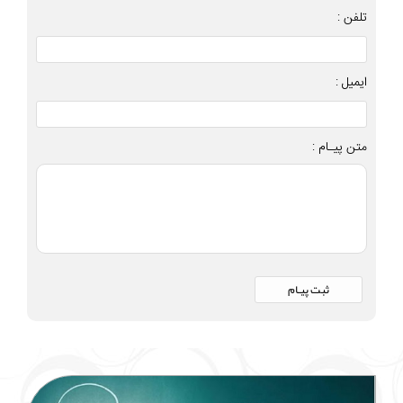
تلفن :
ایمیل :
متن پیـام :