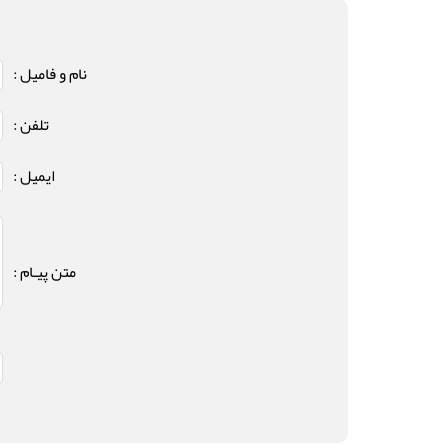
نام و فامیل :
تلفن :
ایمیل :
متن پیـام :