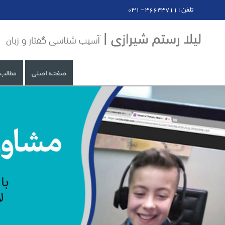
031 - تلفن : 36643711
صفحه اصلی
مطالب 