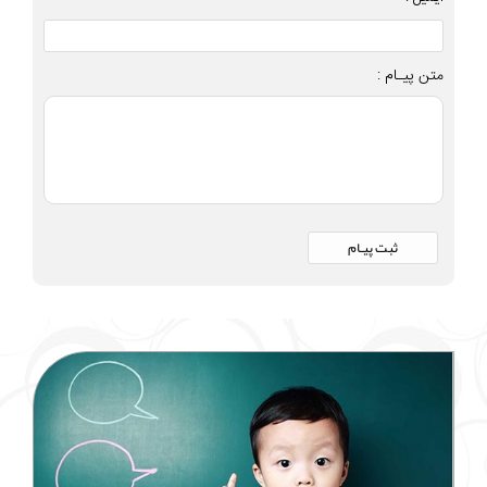
متن پیـام :