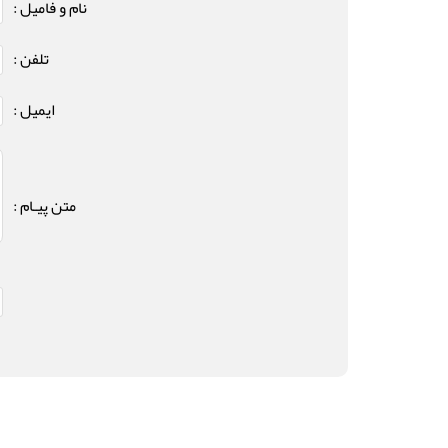
نام و فامیل :
تلفن :
ایمیل :
متن پیـام :