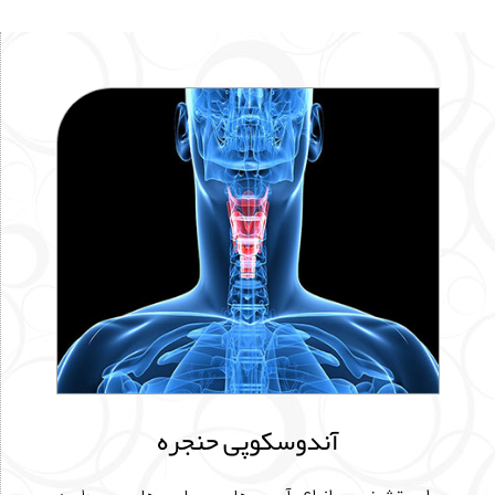
آندوسکوپی حنجره