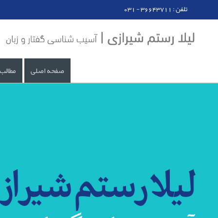
031 - تلفن : 36643711
صفحه اصلی
مطالب 