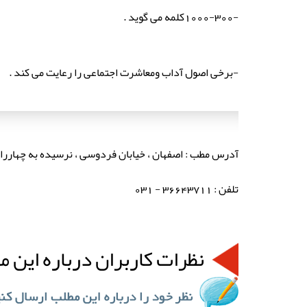
-1000-300کلمه می گوید .
-برخی اصول آداب ومعاشرت اجتماعی را رعایت می کند .
آدرس مطب : اصفهان ، خیابان فردوسی ، نرسیده به چهارراه 
تلفن : 36643711 - 031
نظرات کاربران درباره این م