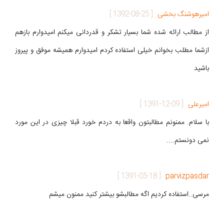
امیرهوشنگ بخشی
[
1392-08-25
]
از مطالب ارائه شده شما بسیار تشکر و قدردانی میکنم امیدوارم بازهم
ازشما مطلب بخوانم خیلی استفاده کردم امیدوارم همیشه موفق و پیروز
باشید
امیرعلی
[
1391-12-09
]
با سلام. ممنونم مطالبتون واقعا به دردم خورد قبلا چیزی در این مورد
نمی دونستم....
]
1391-05-18
[
parvizpasdar
مرسی..استفاده کردیم اگه مطالبشو بیشتر کنید ممنون میشم