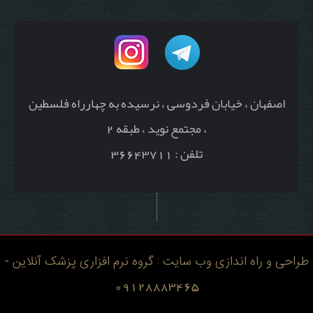
اصفهان ، خیابان فردوسی ، نرسیده به چهارراه فلسطین
، مجتمع نوید ، طبقه 2
تلفن : 36643711
طراحی و راه اندازی وب سایت : گروه نرم افزاری پزشک آنلاین -
09128883465