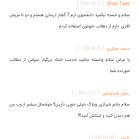
]
1390-08-22
[
Shirin Taati
سلام و خسته نباشید دانشجوی ترم 7 گفتار درمانی هستم و دو تا مریض
افازی دارم.از مطالب خوبتون استفاده کردم.
محمد صنقري
[
1390-08-02
]
با عرض سلام وخسته نباشيد خدمت استاد بزرگوار ;سپاس از مطالب
اموزنده شما
رسول علیدوستی
[
1390-07-15
]
سلام خانم شیرازی وبلاگ خیلی خوبی دارین!! خوشحال میشم از وب من
هم دیدن کنید و لینکش کنید!!!
نازنین
[
1390-05-08
]