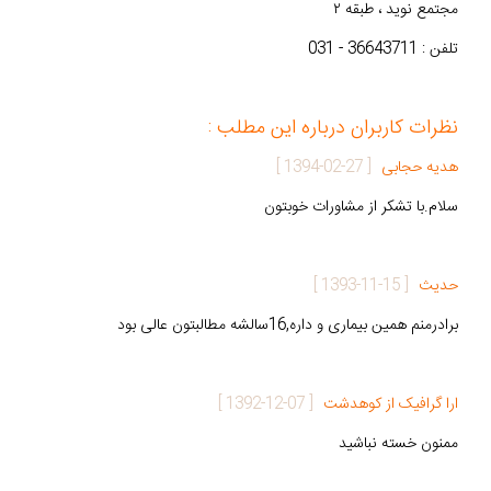
مجتمع نوید ، طبقه ۲
تلفن : 36643711 - 031
نظرات کاربران درباره این مطلب :
هدیه حجابی
[
1394-02-27
]
سلام.با تشکر از مشاورات خوبتون
حدیث
[
1393-11-15
]
برادرمنم همین بیماری و داره,16سالشه مطالبتون عالی بود
ارا گرافیک از کوهدشت
[
1392-12-07
]
ممنون خسته نباشید