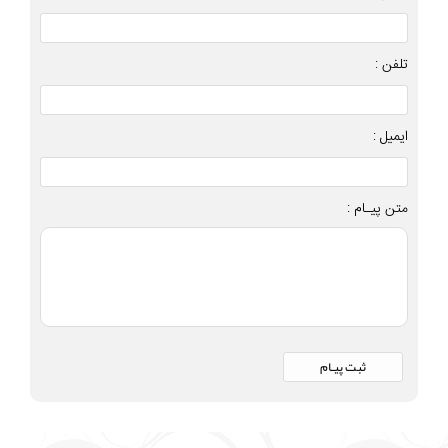
تلفن :
ایمیل :
متن پیـام :