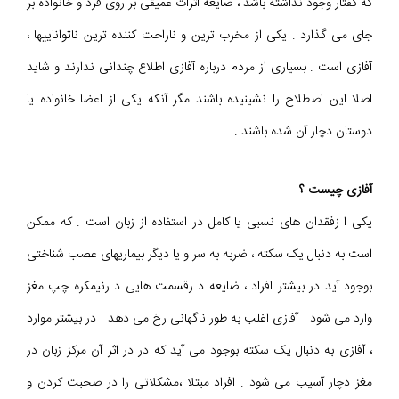
که گفتار وجود نداشته باشد ، ضایعه اثرات عمیقی بر روی فرد و خانواده بر
جای می گذارد . یکی از مخرب ترین و ناراحت کننده ترین ناتواناییها ،
آفازی است . بسیاری از مردم درباره آفازی اطلاع چندانی ندارند و شاید
اصلا این اصطلاح را نشینیده باشند مگر آنکه یکی از اعضا خانواده یا
دوستان دچار آن شده باشند .
آفازی چیست ؟
یکی ا زفقدان های نسبی یا کامل در استفاده از زبان است . که ممکن
است به دنبال یک سکته ، ضربه به سر و یا دیگر بیماریهای عصب شناختی
بوجود آید در بیشتر افراد ، ضایعه د رقسمت هایی د رنیمکره چپ مغز
وارد می شود . آفازی اغلب به طور ناگهانی رخ می دهد . در بیشتر موارد
، آفازی به دنبال یک سکته بوجود می آید که در در اثر آن مرکز زبان در
مغز دچار آسیب می شود . افراد مبتلا ،مشكلاتی را در صحبت کردن و