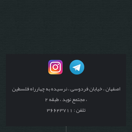
اصفهان ، خیابان فردوسی ، نرسیده به چهارراه فلسطین
، مجتمع نوید ، طبقه 2
تلفن : 36643711