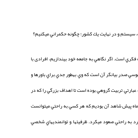
، سيستم و در نهايت يك كشور؛ چگونه حكمراني ميكنيم؟
ز يك منظومه فكري است. اگر نگاهي به جامعه خود بيندازيم، افرادی با
موسي صدر بيانگر آن است كه وي بهطور جدي براي باورها و
ه عبارتي تربيت گروهي بوده است تا اهداف بزرگي را كه در
د ماه پيش شاهد آن بوديم كه هر كسي به راحتي ميتوانست
آورد به راحتي صعود ميكرد. ظرفيتها و توانمنديهاي شخصي