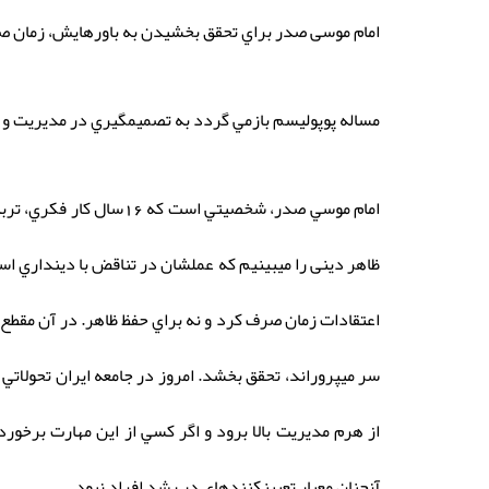
امام موسی صدر براي تحقق بخشيدن به باورهايش، زمان 
مساله پوپوليسم بازمي گردد به تصميمگيري در مديريت و 
امام موسي صدر، شخصيتي
ظاهر دینی را میبینیم که عملشان در تناقض با دينداري اس
اعتقادات زمان صرف كرد و نه براي حفظ ظاهر. در آن مقطع ب
سر ميپروراند، تحقق بخشد. امروز در جامعه ايران تحولات
از هرم مديريت بالا برود و اگر كسي از اين مهارت برخورد
آنچنان معيار تعيينكنندهاي در رشد افراد نبود.