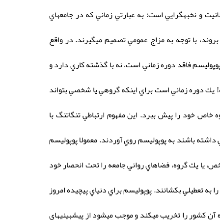
انيت و نخبهگرايي است؛ به عبارتي زماني كه در جامعهاي
وند، با توجه به مزاج عمومي تصميم ميگيرند. در واقع
وپوليسم فاقد دوره زماني است، نه با گذشته كاري دارد و
ده! يك دوره زماني است براي اينكه گروهي يا شخصي بتواند
 خاص خود را پيش ببرد. اين مفهوم ارتباطي تنگاتنگ با
 داشته باشند به پوپوليسم روي آوردند. معمولا پوپوليسم
ص، يا يك گروه، فضاهاي رواني جامعه را تحت انحصار خود
را به تعطيلي بكشانند. پوپوليسم براي دنياي پيچيده امروز
ه آن كشور را تخريب ميكند و موجب ميشود از پيشبينيهاي