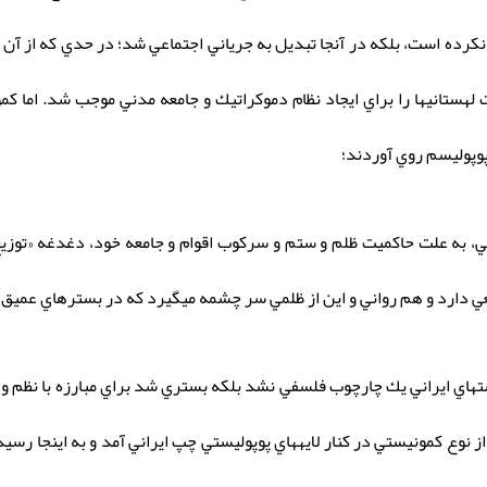
كرده است، بلكه در آنجا تبديل به جرياني اجتماعي شد؛ در حدي كه از آن 
 لهستانيها را براي ايجاد نظام دموكراتيك و جامعه مدني موجب شد. اما كم
پوپوليسم روي آوردند؛
ي، به علت حاكميت ظلم و ستم و سركوب اقوام و جامعه خود، دغدغه «توزيع نا
اقعي دارد و هم رواني و اين از ظلمي سر چشمه ميگيرد كه در بسترهاي عميق
تهاي ايراني يك چارچوب فلسفي نشد بلكه بستري شد براي مبارزه با نظم و و
م از نوع كمونيستي در كنار لايههاي پوپوليستي چپ ايراني آمد و به اينجا ر