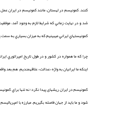
كنند. كمونيسم در لهستان، مانند كمونيسم در ايران عمل ن
شد و در نهايت زماني كه شرايط لازم به وجود آمد، موفقيت
كمونيستهاي ايراني ميبينيم كه به ميزان بسياري به سمت 
چرا كه ما همواره در كشور و در طول تاريخ امپراتوري ايران
اينكه ما ايرانيان به واژه «عدالت» علاقهمنديم، هم بعد و
كمونيسم در ایران ریشهای پیدا نکرد؛ نه تنها براي كمونيس
شود و ما بايد از جهان فاصله بگيريم. مبارزه با امپرياليس