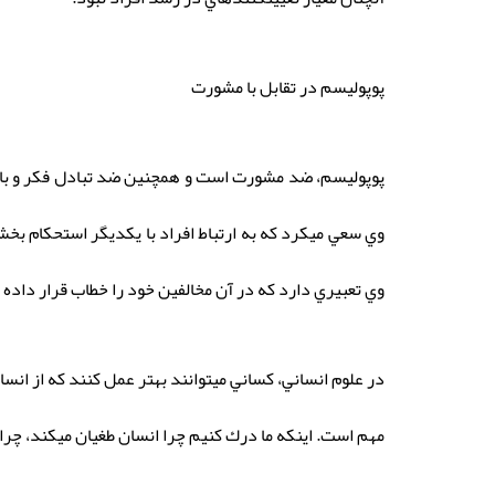
پوپوليسم در تقابل با مشورت
پوپوليسم، ضد مشورت است و همچنين ضد تبادل فكر و با است
وي سعي ميكرد كه به ارتباط افراد با يكديگر استحكام بخ
وي تعبيري دارد كه در آن مخالفين خود را خطاب قرار داده
در علوم انساني، كساني ميتوانند بهتر عمل كنند كه از انسا
مهم است. اينكه ما درك كنيم چرا انسان طغيان ميكند، چرا