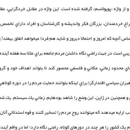
 از واژه «پوپولاسم» گرفته شده است. اين واژه در مقابل خردگرايي، عقل
اغ خردمندان، بزرگان فكر وانديشه و كارشناسان و افراد داراي تخصص بر
 آنچه كه امروز و احتمالا ديروز و شايد هم فردا ميخواهد اتفاق بيفتد! پ
وام فريبي است در جهت راضي نگاه داشتن مردم جامعه براي مثلا سه هفته آين
اي محدود زماني، مكاني و فلسفي محصور كند تا بتواند اهداف خود و گروه
هبران سياسي اقتدارگرا براي اينكه بتوانند حمايت مردم را در دوره كوتاهي
ان و همچنين در ژاپن، اين وضع را شاهد بودهايم. زماني يك سيستم، يك شخ
ب ارایه ميدهند كه ميتوانند روح مردم را تسخير كنند و قوه استدلالي آنان 
یک كشور را هر چند در دورهاي كوتاه، راضي نگاه دارد؛ اما در واقع آيند