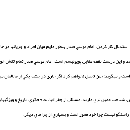
دلال كار كردن. امام موسي صدر بهطور دایم ميان افراد و جريانها در حال 
شد و اين درست نقطه مقابل پوپوليسم است. امام موسي صدر تمام تلاش خود
 است و ميگويد: «من تحمل نخواهم كرد اگر خاری در چشم يكي از مخالفان من
ن، شناخت عميق تري دارند. مستقل از جغرافيا، نظام فكري، تاريخ و ويژگيها
 راستگو نيست چرا خود محور است و بسياري از چراهاي ديگر.