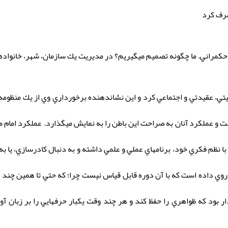
صرف كرد
حكمراني. ما چگونه تصميم ميگيريم؟ در مديريت يك سازمان، شهر، خانواده
 است كه 16سال كار فكري، تربيتي، عقيدتي و اجتماعي كرد و اين نشاندهنده برخورداري وي ا
ت و عملكرد آنان به صراحت اين باطن را به نمايش ميگذارد. عملكرد امام 
ا نظم فكري خود، برنامهاي عملي و علمي داشته و به دنبال كادرسازي، يا ب
ي روي داده است كه با آن دوره قابل قياس نيست چرا؛ كه حتي تا همين چن
ار بود كه ظواهري را حفظ كند و هر چند وقت يكبار حرفهايي را بر زبان 