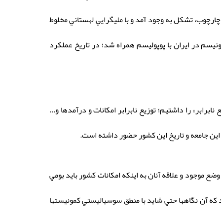
چارچوب، تشكل به وجود آمد و با مليگرايي لهستاني مخلوط
ونيسم در ايران با پوپوليسم همراه شد؛ در تاريخ عملكرد
برابر» را داشتيم؛ توزيع نابرابر امكانات و درآمدها و...
 اين جامعه و تاريخ اين كشور حضور داشته است.
ضع موجود و علاقه آنان به اينكه امكانات كشور بايد بومي
سيد كه آن نگاهها حتي شايد با منطق سوسياليستي كمونيستها