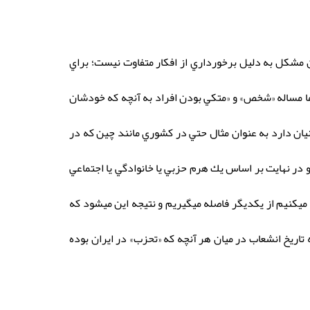
ين مشكل به دليل برخورداري از افكار متفاوت نيست؛ براي
ما مساله «شخص» و «متكي بودن افراد به آنچه كه خودشان
يان دارد به عنوان مثال حتي در كشوري مانند چين كه در
 در نهايت بر اساس يك هرم حزبي يا خانوادگي يا اجتماعي
ميكنيم از يكديگر فاصله ميگيريم و نتيجه اين ميشود كه
تاريخ انشعاب در ميان هر آنچه كه «تحزب» در ايران بوده