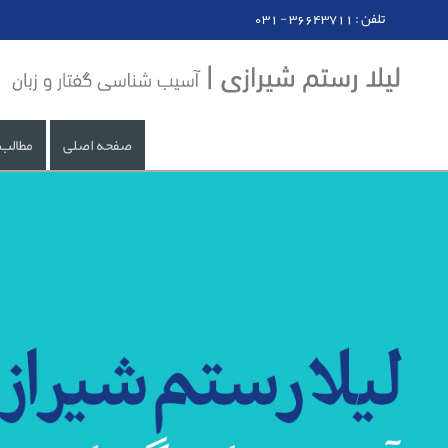
031 - تلفن : 36643711
صفحه اصلی
مطالب 