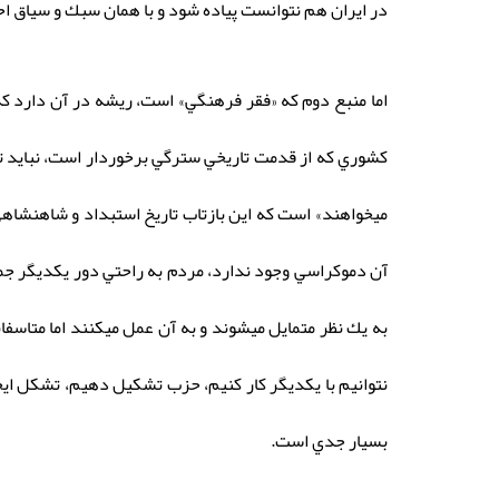
در ايران هم نتوانست پياده شود و با همان سبك و سياق اح
اما منبع دوم كه «فقر فرهنگي» است، ريشه در آن دارد كه 
كشوري كه از قدمت تاريخي سترگي برخوردار است، نبايد تا
ميخواهند» است كه اين بازتاب تاريخ استبداد و شاهنشاهي
آن دموكراسي وجود ندارد، مردم به راحتي دور يكديگر جمع 
به يك نظر متمايل ميشوند و به آن عمل ميكنند اما متاسف
نتوانيم با يكديگر كار كنيم، حزب تشكيل دهيم، تشكل ايجا
بسيار جدي است.