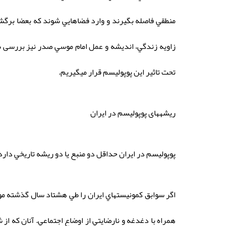
منطقي فاصله بگيرند و وارد فضاهايي شوند كه بعضا برگشت 
زاویه زندگي، اندیشه و عمل امام موسي صدر نيز بررسی شو
تحت تاثير اين پوپوليسم قرار ميگيريم.
ریشههای پوپولیسم در ایران
پوپوليسم در ايران حداقل دو منبع يا دو ريشه تاريخي دار
اگر سوابق كمونيستهاي ايران را طي هشتاد سال گذشته مورد
همراه با دغدغه و نارضايتي از اوضاع اجتماعي. آنان كه ا