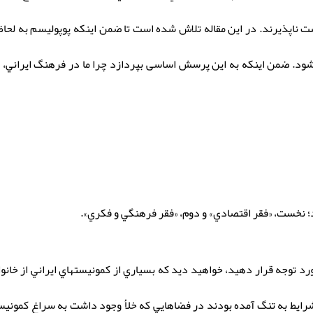
ناپذيرند. در اين مقاله تلاش شده است تا ضمن اينكه پوپوليسم به لحاظ 
د. ضمن اينكه به این پرسش اساسی بپردازد چرا ما در فرهنگ ايراني، يك
د؛ نخست، «فقر اقتصادي» و دوم، «فقر فرهنگي و فكري».
 توجه قرار دهيد، خواهيد ديد كه بسياري از كمونيستهاي ايراني از خانوا
ز شرايط به تنگ آمده بودند در فضاهايي كه خلأ وجود داشت به سراغ كمونيسم