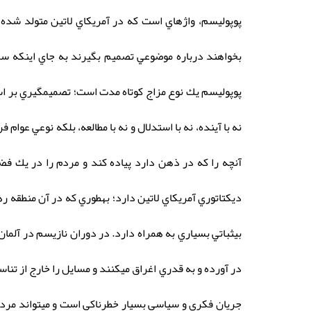
پوپوليسم، واژهاي است كه در آمريكاي لاتين متولد شده و
بخواهند درباره موضوعي تصميم بگيرند به جاي اينكه سر
پوپوليسم يك نوع مزاج كوتاه مدت است؛ تصميمگيري بر اساس
نه با آينده، نه با استدلال و نه با مطالعه، بلكه نوعي ع
آنچه را كه در ذهن دارد پياده كند و مردم را در يك فض
ديكتاتوري آمريكاي لاتين دارد؛ بهطوري كه در آن منطقه ر
بيثباتي بسياري به همراه دارد. در دوران نازيسم در آلم
در آورده و به قدري اغراق ميكنند و مسایل را خارج از تناس
جريان فكري و سياسي بسيار خطرناكي است و ميتواند مردم 