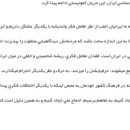
ساسي ايران، اين جريان كمونيستي ادامه پيدا كرد.
ما ايرانيان اغلب از نظر تعامل فكر وانديشه با يكديگر مشكل داریم و ا
 به اين اندازه سخت باشد كه مردمانش ديدگاههايي متفاوت را بپذيرند؛ ا
 در ايران است. فقدان تعامل فكري، ريشه شخصيتي و خلقي در ميان ايران
ميشوند، حرفهايشان را ميزنند، به حرف و نظر يكديگر احترام ميگذارند و
انه در فرهنگ كشور خودمان به محض اينكه با يكديگر اختلافات فكري پيدا 
د كنيم، به تفاهم برسيم، اجماع ملي ايجاد كنيم و به همين دليل است كه 