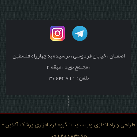
اصفهان ، خیابان فردوسی ، نرسیده به چهارراه فلسطین
، مجتمع نوید ، طبقه 2
تلفن : 36643711
طراحی و راه اندازی وب سایت : گروه نرم افزاری پزشک آنلاین -
09128883465