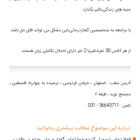
جنبه های زندگی،تاثیر بگذارد.
با مراجعه به متخصصین گفتاردرمانی،این مشکل می تواند قابل حل باشد.
از هر کلاس 30 نفره،تقریبا 2 نفر دارای اختلال تکاملی زبان هستند.
آدرس مطب : اصفهان ، خیابان فردوسی ، نرسیده به چهارراه فلسطین ،
مجتمع نوید ، طبقه ۲
تلفن : 36643711 - 031
درباره این موضوع مطالب بیشتری بخوانید
فعالیتهای تسهیل کننده مهارتهای گفتار و زبان ،ویژه ی والدین