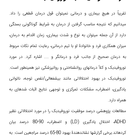
تقریباً در هیچ بیماری و درمانی نمیتوان قول درمان قطعی را داد.
میدانیم که نتیجه مناسب گرفتن از درمان به شرایط گوناگونی بستگی
دارد از آن جمله میتوان به نوع و شدت بیماری، زمان اقدام به درمان،
میزان همکاری فرد و خانوادۀ او با تیم درمانی، رعایت تمام نکات مربوط
به درمان صحیح از جانب فرد و درمانگر و .... اشاره کرد. در مورد
نوروفیدبک و کلاً درمانهای روانشناختی و روانپزشکی نیز همینطور است.
نوروفیدبک در بهبود اختلالاتی مانند بیشفعالی/نقص توجه، ناتوانی
یادگیری، اضطراب، مشکلات تمرکزی و توجهی نتایج اثبات شدهای به
همراه دارد.
مطالعات پژوهشی درصد موفقیت نوروفیدبک را در مورد اختلالاتی نظیر
ADHD، اختلال یادگیری (LD) و اضطراب، 90-80 درصد بیان
کردهاند.برخی گزارشها نشاندهندۀ بهبود 80-65 درصد مراجعین است. به