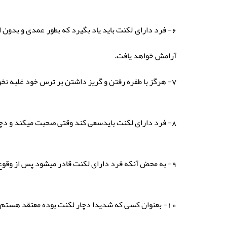
6- فرد دارای لکنت باید یاد بگیرد که بطور عمدی و بدون 
آرامش خواهد یافت.
7- هرگز با طفره رفتن و گریز داشتن بر ترس خود غلبه نخواهید کرد بلکه آنرا بیشتر میکنید.
8- فرد دارای لکنت بایدسعی کند وقتی صحبت میکند و دچار لکنت میشود،در همه لحظات به چشمان مخاطب خود نگاه کند.
9- به محض آنکه فرد دارای لکنت قادر میشود پس از وقوع لکنت مکث نماید،توصیه میکنیم که از این فرصت کوتاه برای آرامش خود استفاده نموده و کلمه بعدی را به آهستگی بگوید.
10- بعنوان کسی که شدیدا دچار لکنت بوده معتقد هستم که اگر فرد لکنتی 5 دقیقه توقف در تلفظ کلمه ای داشته باشد بهتر از آن است که از بیان ان طفره رود.