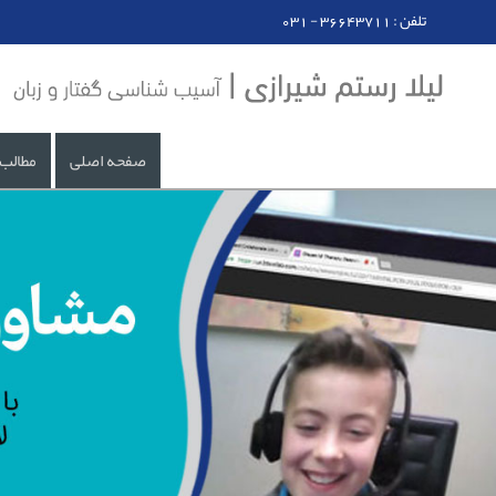
031 - تلفن : 36643711
صفحه اصلی
مطالب 