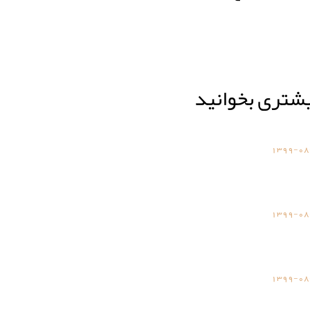
یشتری بخوانید
1399-08
1399-08
1399-08