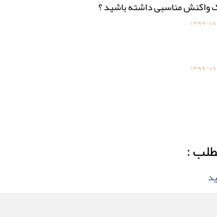
ک واکنش مناسبی داشته باشید ؟
1399-08
1399-08
طلب :