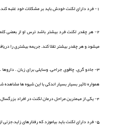
1- فرد دارای لکنت خودش باید بر مشکلات خود غلبه کند. هیچکس دیگر نمیتواند برای او این کار را انجام دهد.
2- هر چقدر لکنت فرد بیشتر باشد ترس او از بعضی کلم
میشود و هر چقدر بیشتر تقلا کند. جریمه بیشتری را دری
3- جادو گری. چاقوی جراحی. وسایلی برای زبان . داروها
همواره تاثیر بسیار بسیار اندکی با این شیوه ها مشاهد
4- یکی از مهمترین مراحل درمان لکنت در افراد بزرگسال کوشش در تغیر و اصلاح حالت کمرویی و خجالت و دست پاچگی است که همراه با لکنت در آنان نمایان میشود.
5- فرد دارای لکنت باید بیاموزد که رفتارهای زاید،جزئی از لکنت او نیست و برای او مقدور است بدون هیچ حرکات زاید نیز صحبت کند.