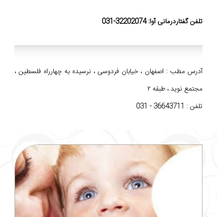
تلفن گفتاردرمانی آوا: 32202074-031
آدرس مطب : اصفهان ، خیابان فردوسی ، نرسیده به چهارراه فلسطین ،
مجتمع نوید ، طبقه ۲
تلفن : 36643711 - 031