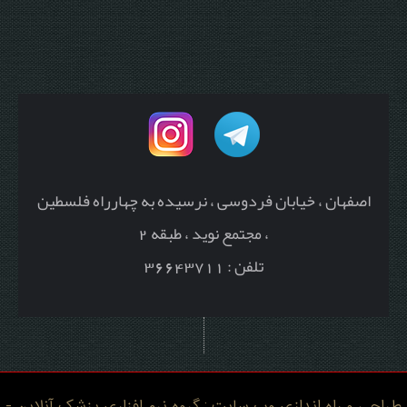
اصفهان ، خیابان فردوسی ، نرسیده به چهارراه فلسطین
، مجتمع نوید ، طبقه 2
تلفن : 36643711
طراحی و راه اندازی وب سایت : گروه نرم افزاری پزشک آنلاین -