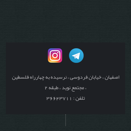
اصفهان ، خیابان فردوسی ، نرسیده به چهارراه فلسطین
، مجتمع نوید ، طبقه 2
تلفن : 36643711