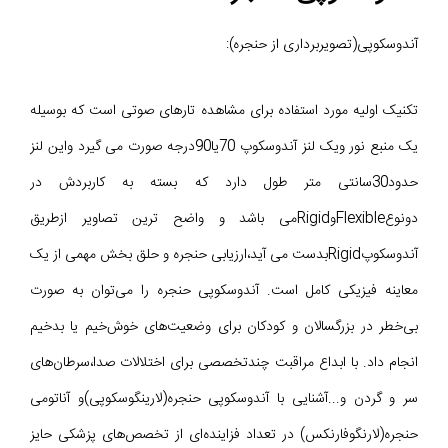
آندوسکوپی(تصویربرداری از حنجره):
تکنیک اولیه مورد استفاده برای مشاهده تارهای صوتی است که بوسیله
یک منبع نور ویک لنز آندوسکوپ 70یا90درجه صورت می گیرد واین لنز
حدود30سانتی متر طول دارد که بسته به کاربردش در
دونوعFlexibleوRigidمی باشد و واضح ترین تصاویر ازطریق
آندوسکوپRigidبدست می آید،ارزیابی حنجره و حلق بخش مهمی از یک
معاینه فیزیکی کامل است. آندوسکوپی حنجره را می‌توان به صورت
بی‌خطر در بزرگسالان و کودکان برای وضعیت‌های خوش‌خیم یا بدخیم
انجام داد. با ابداع مراقبت چندتخصصی برای اختلالات صدا،سرطان‌های
سر و گردن و...آشنایی با آندوسکوپی حنجره(لارینگوسکوپی)و آناتومی
حنجره(لارنگوفارنکس) در تعداد فزاینده‌ای از تخصص‌های پزشکی حایز