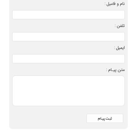
نام و فامیل :
تلفن :
ایمیل :
متن پیـام :