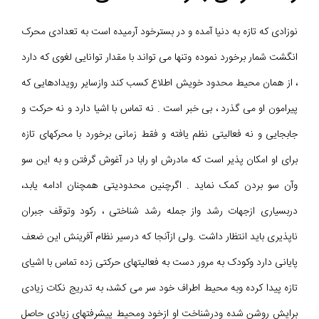
نوزادی که تازه به دنیا آمده و در بسترخود آرمیده است به تعدادی محرک
انگشت شمار برخورد نموده وتنها می تواند با مقدار توانایی لغوی که دارد
، از همان محیط محدود خویش اطلاع کسب کند وازسایر رویدادهایی که
پیرامون او می گذرد ، بی خبر است . نه تماس با اشیا دارد و نه حرکت و
جابجایی و نه فعالیتی نظم یافته و فقط زمانی برخورد با محرکهای تازه
برای او امکان پذیر است که مادرش او رابا در آغوش گرفتن و به این سو
وآن سو بردن کمک نماید . اگرچنین محدودیتی همچنان ادامه یابد،
دربسیاری ازجهات رشد واز جمله رشد شناختی ، رکود وتوقف جبران
ناپذیری باید انتظار داشت .ولی ازآنجا که درسیر نظام آفرینش این ضعف
پایانی دارد وکودک به مرور دست به فعالیتهای حرکتی زده تماس با اشیای
تازه پیدا کرده وبه محیط اطراف خود سر می کشد، به تدریج نکات زیادی
برایش روشن شده ودرشناخت او ازخود ومحیط پیشرفتهای زیادی حاصل