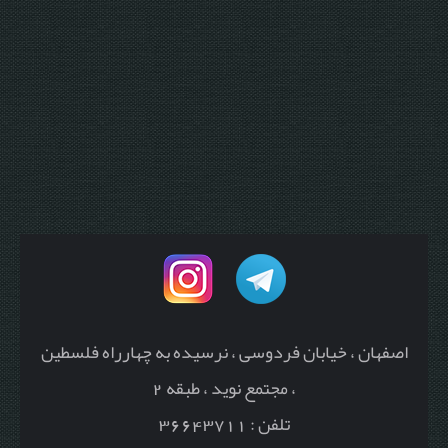
اصفهان ، خیابان فردوسی ، نرسیده به چهارراه فلسطین
، مجتمع نوید ، طبقه 2
تلفن : 36643711