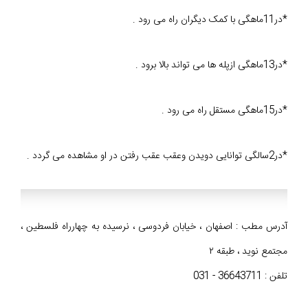
*در11ماهگی با کمک دیگران راه می رود .
*در13ماهگی ازپله ها می تواند بالا برود .
*در15ماهگی مستقل راه می رود .
*در2سالگی توانایی دویدن وعقب عقب رفتن در او مشاهده می گردد .
آدرس مطب : اصفهان ، خیابان فردوسی ، نرسیده به چهارراه فلسطین ،
مجتمع نوید ، طبقه ۲
تلفن : 36643711 - 031