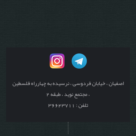
اصفهان ، خیابان فردوسی ، نرسیده به چهارراه فلسطین
، مجتمع نوید ، طبقه 2
تلفن : 36643711