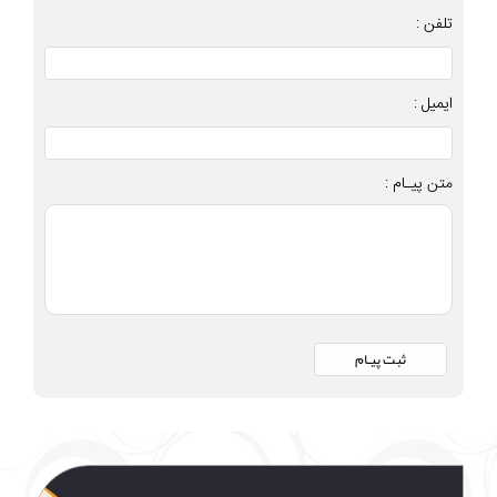
تلفن :
ایمیل :
متن پیـام :