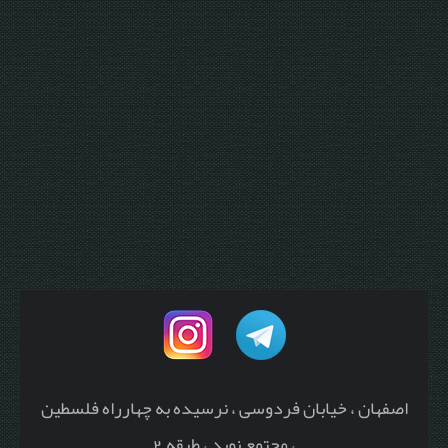
اصفهان ، خیابان فردوسی ، نرسیده به چهارراه فلسطین
، مجتمع نوید ، طبقه 2