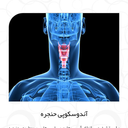
آندوسکوپی حنجره