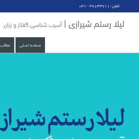
031 - تلفن : 36643711
صفحه اصلی
مطالب 