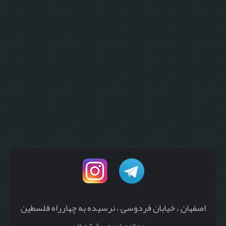
اصفهان ، خیابان فردوسی ، نرسیده به چهارراه فلسطین
، مجتمع نوید ، طبقه 2