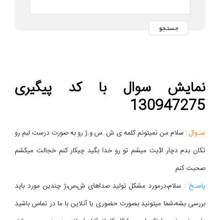
نمایش سوال با کد پیگیری
130947275
سـوال :
سلام من نمیتونم کلمه ی ش .س.و.ژ رو به صورت درست لبم رو
تکان بدم دچار اڋیت میشم تو رو خدا بگید چیکار کنم خجالت میکشم
صحبت کنم
پاسـخ :
سلام،درمورد مشکل تولید صداهای ش،س،ژ چندین مورد باید
بررسی بشه،شما میتونید بصورت حضوری یا آنلاین با ما در تماس باشید