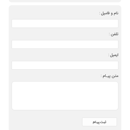
نام و فامیل :
تلفن :
ایمیل :
متن پیـام :