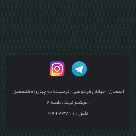
اصفهان ، خیابان فردوسی ، نرسیده به چهارراه فلسطین
، مجتمع نوید ، طبقه 2
تلفن : 36643711