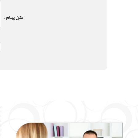
متن پیـام :