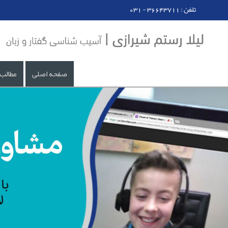
031 - تلفن : 36643711
صفحه اصلی
مطالب 