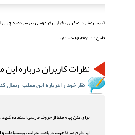
آدرس مطب : اصفهان ، خیابان فردوسی ، نرسیده به چهارراه 
تلفن : 36643711 - 031
نظرات کاربران درباره این م
برای متن پیام فقط از حروف فارسی استفاده کنید .
این فرم صرفا جهت دریافت نظرات ، پیشنهادات و ان